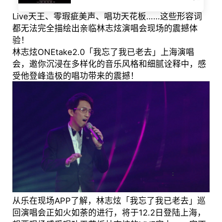
Live天王、零瑕疵美声、唱功天花板……这些形容词
都无法完全描绘出亲临林志炫演唱会现场的震撼体
验！
林志炫ONEtake2.0「我忘了我已老去」上海演唱
会，邀你沉浸在多样化的音乐风格和细腻诠释中，感
受他登峰造极的唱功带来的震撼！
从乐在现场APP了解，林志炫「我忘了我已老去」巡
回演唱会正如火如荼的进行，将于12.2日登陆上海，