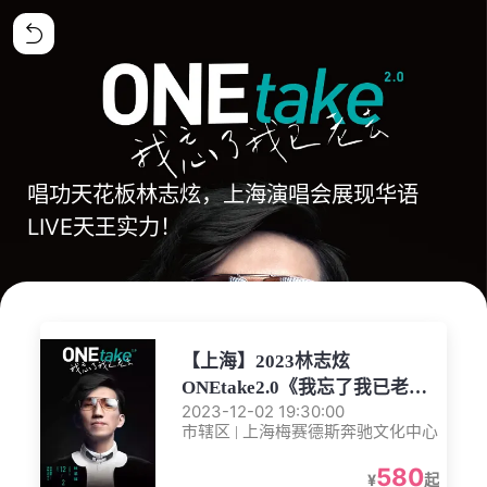
唱功天花板林志炫，上海演唱会展现华语
LIVE天王实力！
【上海】2023林志炫
ONEtake2.0《我忘了我已老
2023-12-02 19:30:00
去》巡回演唱会
市辖区 | 上海梅赛德斯奔驰文化中心
580
¥
起