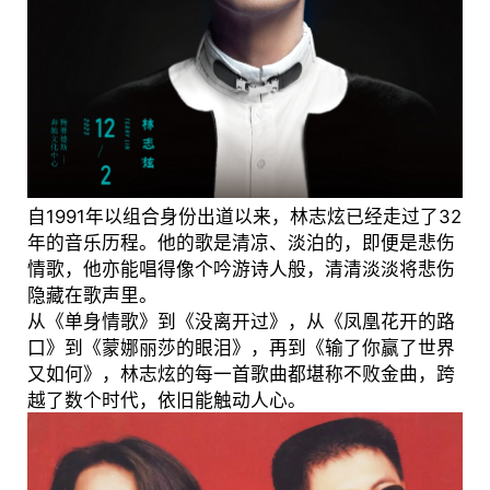
自1991年以组合身份出道以来，林志炫已经走过了32
年的音乐历程。他的歌是清凉、淡泊的，即便是悲伤
情歌，他亦能唱得像个吟游诗人般，清清淡淡将悲伤
隐藏在歌声里。
从《单身情歌》到《没离开过》，从《凤凰花开的路
口》到《蒙娜丽莎的眼泪》，再到《输了你赢了世界
又如何》，林志炫的每一首歌曲都堪称不败金曲，跨
越了数个时代，依旧能触动人心。