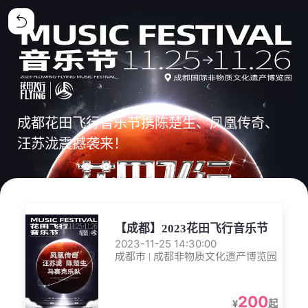
成都花田飞行音乐节携陈楚生、凤凰传奇、
汪苏泷震撼袭来！
【成都】2023花田飞行音乐节
2023-11-25 14:30:00
成都市 | 成都非物质文化遗产博览园
200
¥
起