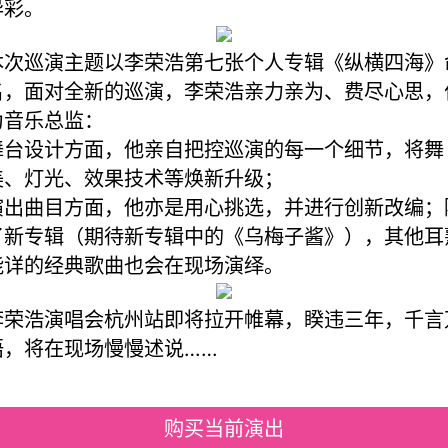
异彩。
本次巡演主题以李荣浩第七张个人专辑《纵横四海》
名，面对全新的巡演，李荣浩亲力亲为、费尽心思，
为音乐总监：
舞台设计方面，他亲自把控巡演的每一个细节，将舞
美、灯光、效果技术等焕新升级；
演出曲目方面，他亦是用心挑选，并进行创新改编；
了新专辑（期待新专辑中的《乌梅子酱》），其他耳
能详的经典歌曲也会在现场演绎。
李荣浩演唱会杭州站即将拉开帷幕，睽违三年，千言
语，将在现场慢慢述说……
购买当前演出