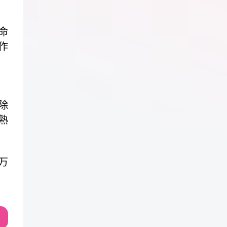
命
作
除
熟
万