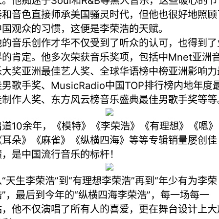
人。他痴迷于Soul和R&B等黑人音乐，这些暖心的节
奏和音色直接师承美国骚灵时代，但他也很好地照顾
中国观众的习惯，这便是李荣浩的天赋。
他的音乐创作才华不仅受到了听众的认可，也得到了
界的肯定。他多次荣获音乐奖项，包括中Mnet亚洲
乐大奖亚洲最佳艺人奖、全球华语榜中榜亚洲影响力
佳男歌手奖、MusicRadio中国TOP排行榜内地年度
佳制作人奖、东方风云榜音乐盛典最佳男歌手奖等等
出道10余年，《模特》《李荣浩》《有理想》《嗯》
《耳朵》《麻雀》《纵横四海》等等专辑销量屡创佳
绩，是中国流行音乐的标杆！
从“天生李荣浩”到“有理想李荣浩”再到“年少有为李荣
浩”，最后到今年的“纵横四海李荣浩”，每一场每一
站，他不仅演唱了所有人的喜爱，更在舞台设计上大