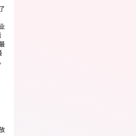
了
业
音
最
最
。
放