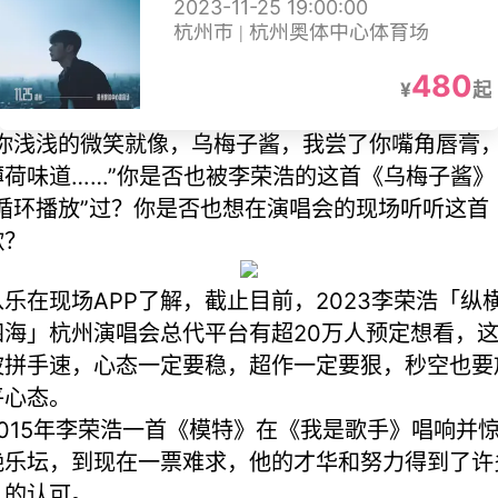
2023-11-25 19:00:00
杭州市 | 杭州奥体中心体育场
480
¥
起
“你浅浅的微笑就像，乌梅子酱，我尝了你嘴角唇膏
薄荷味道……”你是否也被李荣浩的这首《乌梅子酱》
“循环播放”过？你是否也想在演唱会的现场听听这首
歌？
从乐在现场APP了解，截止目前，2023李荣浩「纵
四海」杭州演唱会总代平台有超20万人预定想看，
波拼手速，心态一定要稳，超作一定要狠，秒空也要
平心态。
2015年李荣浩一首《模特》在《我是歌手》唱响并
艳乐坛，到现在一票难求，他的才华和努力得到了许
人的认可。