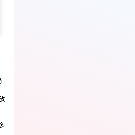
，
横
这
放
惊
多