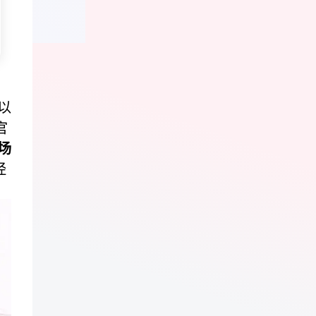
以
官
场
经