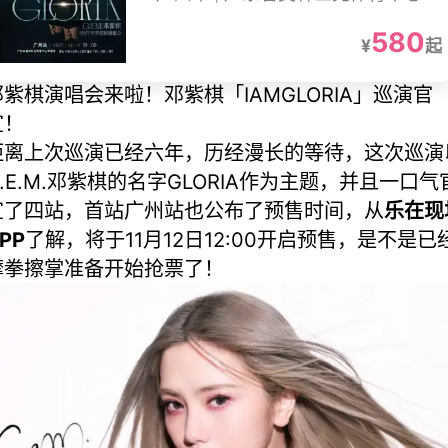
580
¥
起
邓紫棋演唱会来啦！邓紫棋「IAMGLORIA」巡演官
宣！
距离上次巡演已经六年，历经漫长的等待，这次巡演
G.E.M.邓紫棋的名字GLORIA作为主题，并且一口气
宣了四站，首站广州站也公布了预售时间，从
乐在现
PP
了解，将于11月12日12:00开启预售，是不是已
摩拳擦掌准备开始抢票了！