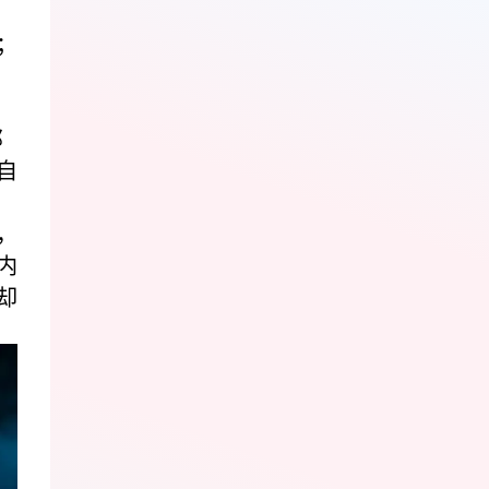
；
邓
自
，
内
却