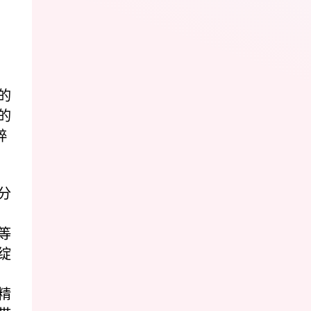
的
的
粹
分
等
绽
精