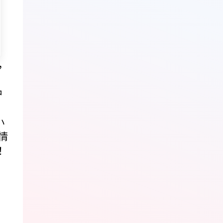
，
种
小
情
！
，