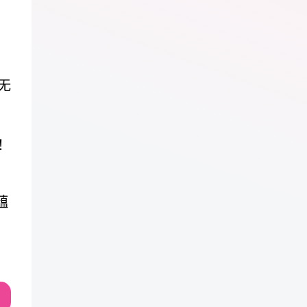
无
！
蕴