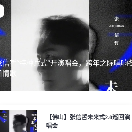
张信哲“特种兵式”开演唱会，跨年之际唱响
日情歌
【佛山】张信哲未来式2.0巡回演
唱会