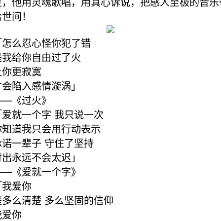
灵，他用灵魂歌唱，用真心诉说，把感人至极的音乐
给世间！
「怎么忍心怪你犯了错
是我给你自由过了火
让你更寂寞
才会陷入感情漩涡」
——《过火》
「爱就一个字 我只说一次
你知道我只会用行动表示
承诺一辈子 守住了坚持
付出永远不会太迟」
——《爱就一个字》
「我爱你
是多么清楚 多么坚固的信仰
我爱你