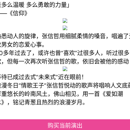
是多么温暖 多么勇敢的力量」
——《信仰》
熟悉动人的旋律，张信哲用细腻柔情的嗓音，唱遍了
数男女的恋爱心事。
30多年过去了，或许也曾“喜欢”过很多人，听过很多
歌，但每一次再次听张信哲的歌，依旧会被他的感动
等待已成过去式“未来式”近在眼前！
浪漫冬日“情歌王子”张信哲悦动的歌声将唱响人文底
厚重悠长的岭南风土，佛山相见，用一首《爱如潮
水》，铭记青葱且热烈的浪漫岁月。
购买当前演出