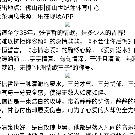
演出地点：佛山市|佛山世纪莲体育中心
此条消息来源：乐在现场APP
出道至今35年，张信哲的情歌，是多少人的青春！
《难以抗拒你容颜》的深情款款，《不会让你后悔》
永恒誓言，《忘情忘爱》的黯然心碎，《爱如潮水》
波涛汹涌……字字情真、句句情深，干净且清澈、纯
且梦幻，无愧“亚洲情歌王子”的称号。
张信哲是一脉清澈的泉水，三分才气、三分忧郁、三
秀气与一分安全感，使得无数人如痴如醉。
张信哲是一束洁白的玫瑰，带着静静的忧伤，静静的
待，甘心付出却屡受伤害，可为了心爱的人却仍全力
放。
是清泉也好，是白玫瑰也罢，他都是落入凡间的音乐