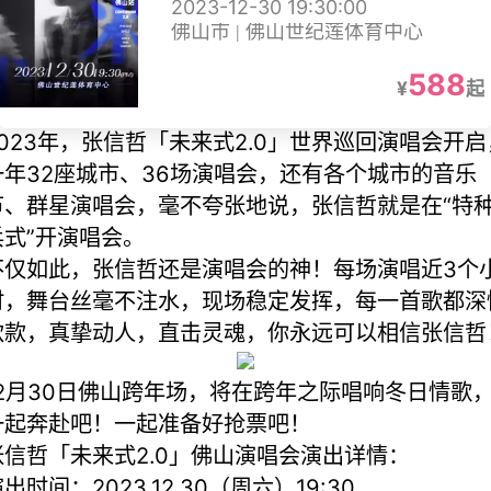
2023-12-30 19:30:00
佛山市 | 佛山世纪莲体育中心
588
¥
起
2023年，张信哲「未来式2.0」世界巡回演唱会开启
一年32座城市、36场演唱会，还有各个城市的音乐
节、群星演唱会，毫不夸张地说，张信哲就是在“特
兵式”开演唱会。
不仅如此，张信哲还是演唱会的神！每场演唱近3个
时，舞台丝毫不注水，现场稳定发挥，每一首歌都深
款款，真挚动人，直击灵魂，你永远可以相信张信哲
12月30日佛山跨年场，将在跨年之际唱响冬日情歌
一起奔赴吧！一起准备好抢票吧！
张信哲「未来式2.0」佛山演唱会演出详情：
出时间：2023.12.30（周六）19:30