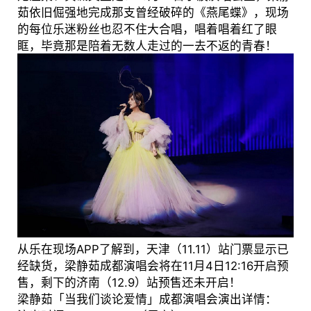
茹依旧倔强地完成那支曾经破碎的《燕尾蝶》，现场
的每位乐迷粉丝也忍不住大合唱，唱着唱着红了眼
眶，毕竟那是陪着无数人走过的一去不返的青春！
从乐在现场APP了解到，天津（11.11）站门票显示已
经缺货，梁静茹成都演唱会将在11月4日12:16开启预
售，剩下的济南（12.9）站预售还未开启！
梁静茹「当我们谈论爱情」成都演唱会演出详情：