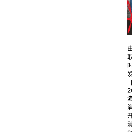
由
取
时
【
2
演
开