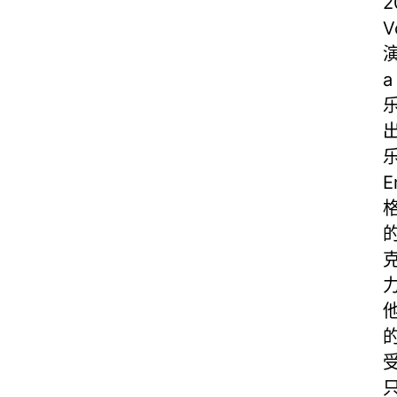
2
演
a
E