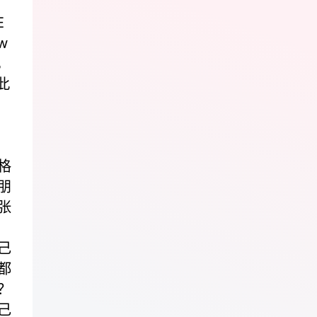
E
w
，
此
格
朋
张
己
都
？
己