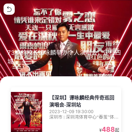
73岁的校长谭咏麟举办个人演唱会，定档四
城！
【深圳】谭咏麟经典传奇巡回
演唱会-深圳站
2023-12-09 19:30:00
深圳市 | 深圳湾体育中心“春茧”体育
馆
488
¥
起