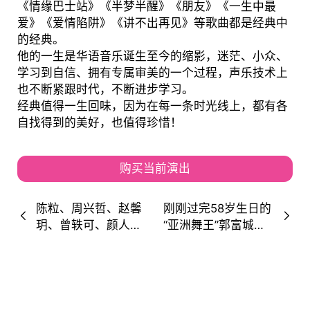
《情缘巴士站》《半梦半醒》《朋友》《一生中最
爱》《爱情陷阱》《讲不出再见》等歌曲都是经典中
的经典。
他的一生是华语音乐诞生至今的缩影，迷茫、小众、
学习到自信、拥有专属审美的一个过程，声乐技术上
也不断紧跟时代，不断进步学习。
经典值得一生回味，因为在每一条时光线上，都有各
自找得到的美好，也值得珍惜！
购买当前演出
陈粒、周兴哲、赵馨
刚刚过完58岁生日的
玥、曾轶可、颜人
“亚洲舞王”郭富城，
中.....强大的阵容等
唱跳状态绝了
你来看！