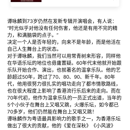
谭咏麟到73岁仍然在发新专辑开演唱会，有人说：
“时光似乎对他没有任何伤害，他还是有用不完的精
力，和满脑袋的点子。”
决定一个人是否年轻的，向来不是年龄，而是他活在
自己人生舞台上的状态。
对于谭咏麟，我们当然可以用常青树来形容，同样他
在华语乐坛的地位也毋庸置疑。60年代末他就开始跟
乐队开始合作、演出，也就著名的温拿乐队。他的艺
龄超过50年，跨过了70、80、90、新千年。80年
代，他用很努力很扎实的唱功走向了都市情歌路线，
也在很大程度上影响了香港流行乐后来的走向。而在
70年代初，他作为温拿乐队的一员正式出道，当年的
5个小伙子在舞台上又唱又跳，火爆乐坛，如今都已
70多岁，他们仍然能在舞台上又唱又跳！
谭咏麟作为粤语最具影响力的歌手之一，为香港乐坛
做出了很大的贡献，他的《爱在深秋》《小风波》