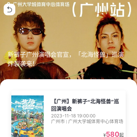
新裤子广州演唱会官宣，「北海怪兽」巡演
炸裂袭来！
【广州】新裤子“北海怪兽”巡
回演唱会
2023-11-18 19:00:00
广州市 | 广州大学城体育中心体育场
580
¥
起