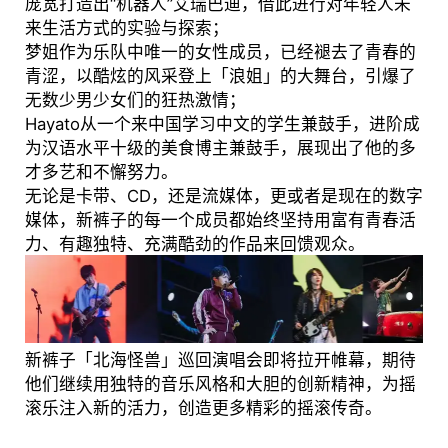
庞宽打造出“机器人”艾瑞巴迪，借此进行对年轻人未
来生活方式的实验与探索；
梦姐作为乐队中唯一的女性成员，已经褪去了青春的
青涩，以酷炫的风采登上「浪姐」的大舞台，引爆了
无数少男少女们的狂热激情；
Hayato从一个来中国学习中文的学生兼鼓手，进阶成
为汉语水平十级的美食博主兼鼓手，展现出了他的多
才多艺和不懈努力。
无论是卡带、CD，还是流媒体，更或者是现在的数字
媒体，新裤子的每一个成员都始终坚持用富有青春活
力、有趣独特、充满酷劲的作品来回馈观众。
新裤子「北海怪兽」巡回演唱会即将拉开帷幕，期待
他们继续用独特的音乐风格和大胆的创新精神，为摇
滚乐注入新的活力，创造更多精彩的摇滚传奇。