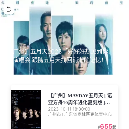
【广州】五月天2023「好好好想见到你」广
州演唱会 跟随五月天找回消逝的记忆！
【广州】MAYDAY五月天 [ 诺
亚方舟10周年进化复刻版 ]
2023-10-11 18:30:00
2023广州演唱会
广州市 | 广东省奥林匹克体育中心
655
¥
起