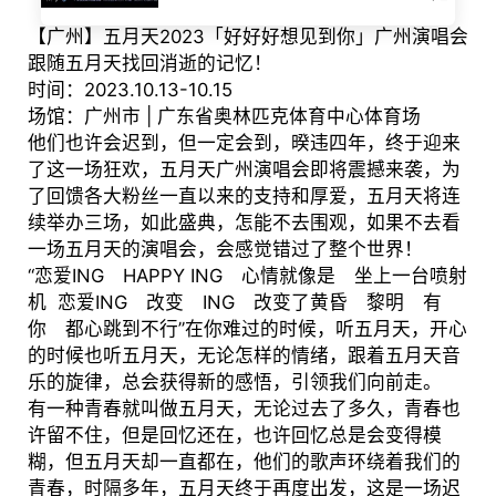
【广州】五月天2023「好好好想见到你」广州演唱会
跟随五月天找回消逝的记忆！
时间：2023.10.13-10.15
场馆：广州市 | 广东省奥林匹克体育中心体育场
他们也许会迟到，但一定会到，暌违四年，终于迎来
了这一场狂欢，五月天广州演唱会即将震撼来袭，为
了回馈各大粉丝一直以来的支持和厚爱，五月天将连
续举办三场，如此盛典，怎能不去围观，如果不去看
一场五月天的演唱会，会感觉错过了整个世界！
“恋爱ING HAPPY ING 心情就像是 坐上一台喷射
机 恋爱ING 改变 ING 改变了黄昏 黎明 有
你 都心跳到不行”在你难过的时候，听五月天，开心
的时候也听五月天，无论怎样的情绪，跟着五月天音
乐的旋律，总会获得新的感悟，引领我们向前走。
有一种青春就叫做五月天，无论过去了多久，青春也
许留不住，但是回忆还在，也许回忆总是会变得模
糊，但五月天却一直都在，他们的歌声环绕着我们的
青春，时隔多年，五月天终于再度出发，这是一场迟