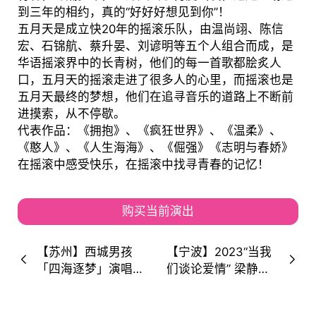
到三年的相约，真的“好好好想见到你”！
五月天是成立快20年的摇滚乐队，由温尚翊、陈信
宏、石锦航、蔡升晏、刘谚明等五个人组合而成，是
华语摇滚界中的长青树，他们的每一首歌都脍炙人
口，五月天的摇滚走进了很多人的心里，而摇滚也是
五月天最终的梦想，他们在追寻音乐的道路上不断前
进摸索，从不停歇。
代表作品：《拥抱》、《疯狂世界》、《温柔》、
《憨人》、《人生海海》、《倔强》《志明与春娇》
在摇滚中感受快乐，在摇滚中找寻青春的记忆！
购买当前演出
【苏州】西城男孩
【宁波】2023“当我
「四海逐梦」演唱会
们谈论爱情” 梁静茹
中国行！青春里的那
世界巡回演唱会 宁波
群男人来了！
站 购票指南+演出详