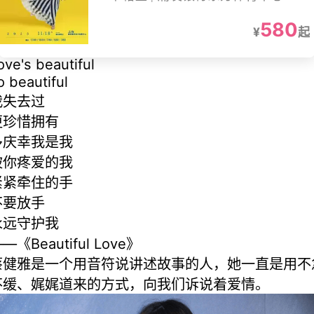
580
¥
起
ove's beautiful
o beautiful
我失去过
更珍惜拥有
多庆幸我是我
被你疼爱的我
紧紧牵住的手
不要放手
永远守护我
—《Beautiful Love》
蔡健雅是一个用音符说讲述故事的人，她一直是用不
不缓、娓娓道来的方式，向我们诉说着爱情。