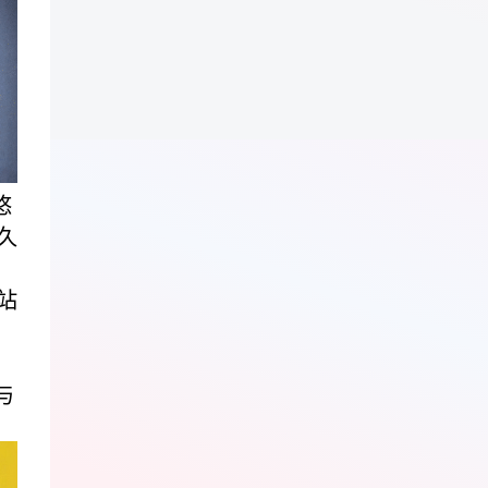
悠
久
站
与