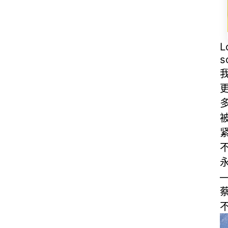
L
s
—