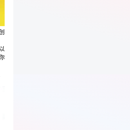
创
以
你
生