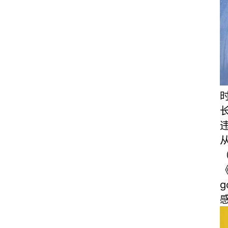
时
违
（
《
g