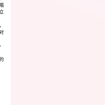
唱
立
，
对
多
的