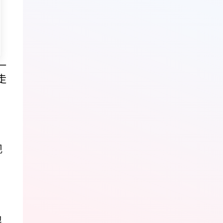
—
走
现
她