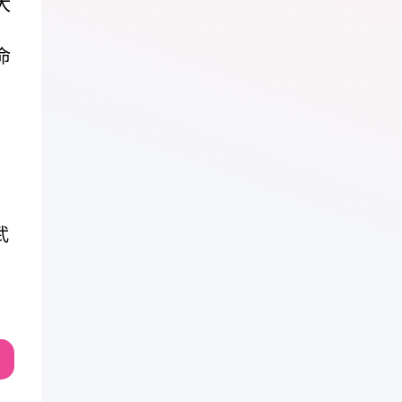
大
命
武