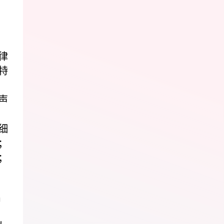
律
特
声
细
；
；
名