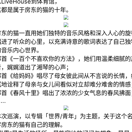
LiveHouse到体育馆，
这都是属于房东的猫的十年。
房东的猫一直用她们独特的音乐风格和深入人心的旋
唱进了听众的心里，以充满诗意的歌词表达了自己独
的音乐内心世界。
那首《一百个不喜欢你的方法》，她们用温柔细腻的
音，娓娓道出了湘琴的心声；
那首《给妈妈》唱尽了母女彼此间从不言说的长情，
腻地诠释了母亲与女儿间看似对立却难分难舍的情感
那首《春风十里》唱出了浓浓的少女气息的春风拂面
....
本次巡演，以专辑「世界/青年」为主题，关于这个
字房东的猫有自己的理解。