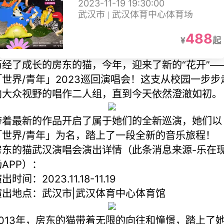
2023-11-19 19:30:00
别场】
武汉市 | 武汉体育中心体育场
488
¥
起
历经了成长的房东的猫，今年，迎来了新的“花开”—
「世界/青年」2023巡回演唱会！这支从校园一步步
向大众视野的唱作二人组，直到今天依然澄澈如初。
带着最新的作品开启了属于她们的全新巡演，她们以
「世界/青年」为名，踏上了一段全新的音乐旅程！
房东的猫武汉演唱会演出详情（此条消息来源-乐在
场APP）：
出时间：2023.11.18-11.19
演出地点：武汉市|武汉体育中心体育馆
2013年，房东的猫带着无限的向往和憧憬，踏上了