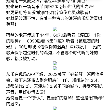
她是用一支麦克风，唱过40多年的“恒”角色！
她也是以一场音乐节圈粉20出头e世代的实力派！
她更是用将音乐“故事”化作疗愈伤疤灵魂歌者！
她就是波澜不惊，有着一种古典的浪漫的乐坛常青树
蔡琴！
蔡琴的歌声传递了44年，6070后听着《渡口》《你
的眼神》；8090后看《无间道》听着《被遗忘的时
光》；00后却被《恰似你的温柔》深深吸引……她的
歌声似乎越过时代的鸿沟，不管哪个时代听到她的
歌，都会被打动。
从乐在现场APP了解，2023蔡琴「好新琴」巡回演唱
会，接下来还将去到合肥站(11.11)、郑州站(11.25)、
成都站(12.2)、天津站(12.9)不同的城市，接受不同的
声音，用好心情去爱！
她说要做⼀个”新⼈”、做更好的蔡琴！这也是“好新琴”
的涵义。