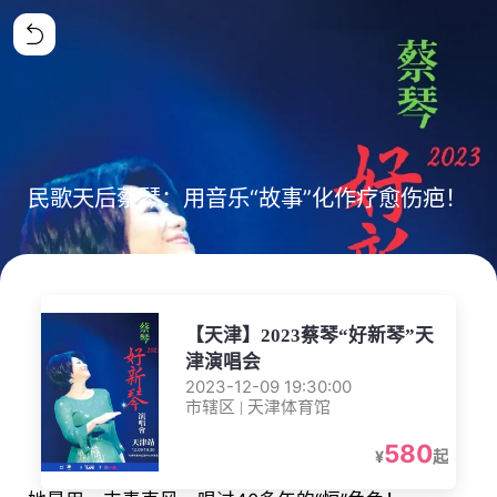
民歌天后蔡琴：用音乐“故事”化作疗愈伤疤！
【天津】2023蔡琴“好新琴”天
津演唱会
2023-12-09 19:30:00
市辖区 | 天津体育馆
580
¥
起