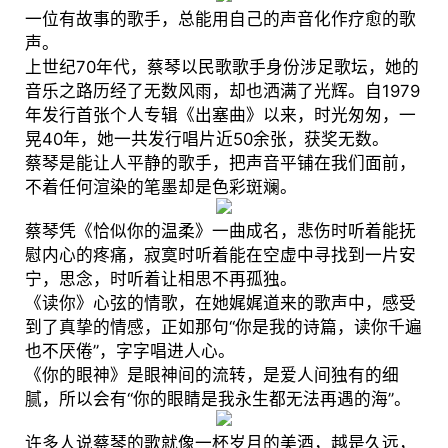
一位有故事的歌手，总能用自己的声音化作疗愈的歌
声。
上世纪70年代，蔡琴以民歌歌手身份涉足歌坛，她的
音乐之路历经了无数风雨，却也洒满了光辉。自1979
年发行首张个人专辑《出塞曲》以来，时光匆匆，一
晃40年，她一共发行唱片近50余张，获奖无数。
蔡琴是能让人平静的歌手，把声音平铺在我们面前，
不着任何渲染的笔墨却是色彩斑斓。
蔡琴凭《恰似你的温柔》一曲成名，悲伤时听着能抚
慰内心的疼痛，寂寞时听着能在空虚中寻找到一片安
宁，思念，时听着让相思不再孤独。
《读你》心弦的情歌，在她娓娓道来的歌声中，感受
到了真挚的情感，正如那句“你是我的诗篇，读你千遍
也不厌倦”，字字唱进人心。
《你的眼神》是眼神间的流转，是爱人间独有的细
腻，所以会有“你的眼睛是我永生都无法再遇的海”。
许多人说蔡琴的歌就像一杯岁月的美酒，越是久远，