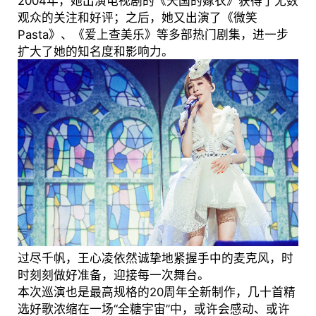
2004年，她出演电视剧的《天国的嫁衣》获得了无数
观众的关注和好评；之后，她又出演了《微笑
Pasta》、《爱上查美乐》等多部热门剧集，进一步
扩大了她的知名度和影响力。
过尽千帆，王心凌依然诚挚地紧握手中的麦克风，时
时刻刻做好准备，迎接每一次舞台。
本次巡演也是最高规格的20周年全新制作，几十首精
选好歌浓缩在一场“全糖宇宙”中，或许会感动、或许