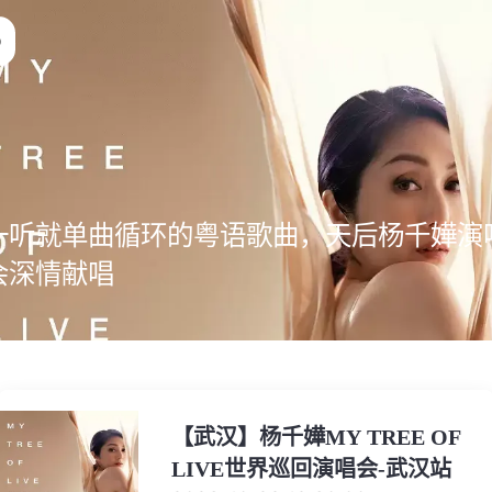
一听就单曲循环的粤语歌曲，天后杨千嬅演
会深情献唱
【武汉】杨千嬅MY TREE OF
LIVE世界巡回演唱会-武汉站