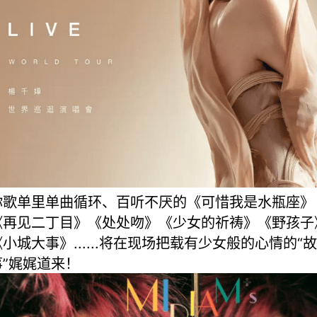
你歌单里单曲循环、百听不厌的《可惜我是水瓶座》
《再见二丁目》《处处吻》《少女的祈祷》《野孩子
《小城大事》......将在现场把载有少女般的心情的“故
事”娓娓道来！