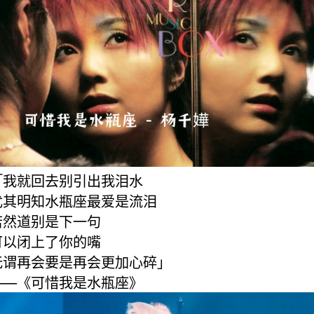
「我就回去别引出我泪水
尤其明知水瓶座最爱是流泪
若然道别是下一句
可以闭上了你的嘴
无谓再会要是再会更加心碎」
——《可惜我是水瓶座》