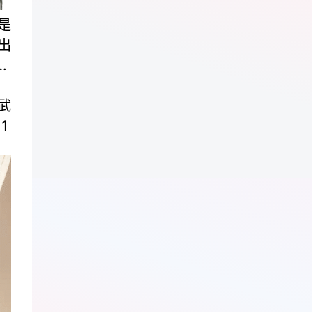
是
出
…
」
武
1