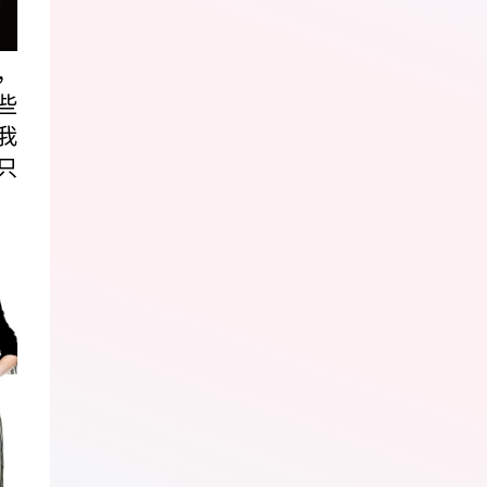
，
些
我
只