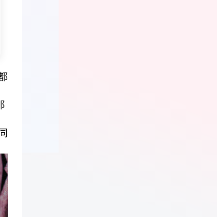
都
那
同