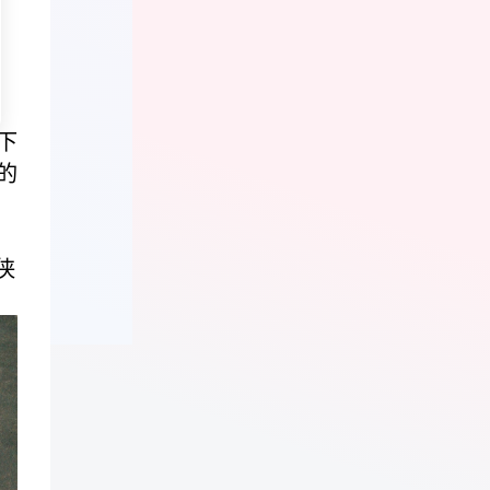
下
的
侠