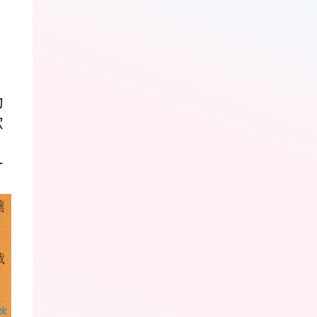
动
歌
一