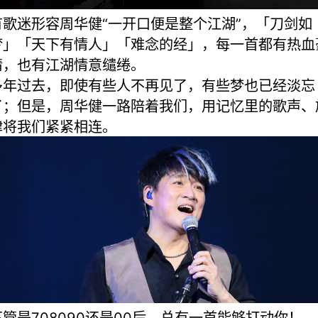
有歌迷形容周华健“一开口便是整个江湖”，「刀剑如
梦」「天下有情人」「难念的经」，每一首都有热血
情，也有江湖情意缱绻。
多年过去，即使有些人不再见了，有些梦也已经淡忘
了；但是，周华健一路陪着我们，用记忆里的歌声、
律将我们紧紧相连。
不管是708090还是00后，总有一首能够打动你！