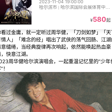
2023-11-04 19:00:00
哈尔滨市 | 哈尔滨国际会展体育中心
体育馆
580
¥
起
你看过金庸，就一定听过周华健，「刀剑如梦」「天
有情人」「难念的经」唱出了武侠的荡气回肠、江湖
情意缱绻，当经典旋律再次响起，依然能唤起热血豪
情，快意江湖。
2023周华健哈尔滨演唱会，一起重温记忆里的“少年
”！