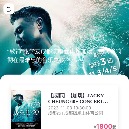
“歌神”张学友成都演唱会再次加场，经典将响
彻在最难忘的音乐之夜
【成都】【加场】JACKY
CHEUNG 60+ CONCERT
2023-11-03 19:30:00
TOUR 张学友60+巡回演唱会-
成都市 | 成都凤凰山体育公园
成都站
1800
¥
起