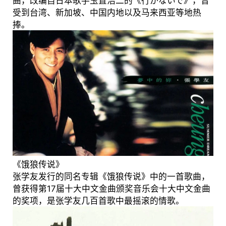
曲，改编自日本歌手玉置浩二的《行かないで》，曾
受到台湾、新加坡、中国内地以及马来西亚等地热
捧。
《饿狼传说》
张学友发行的同名专辑《饿狼传说》中的一首歌曲，
曾获得第17届十大中文金曲颁奖音乐会十大中文金曲
的奖项，是张学友几百首歌中最摇滚的情歌。