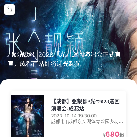
【张靓颖】2023「光」巡回演唱会正式官
宣，成都首站即将迎光起航
【成都】张靓颖“光”2023巡回
演唱会-成都站
2023-10-14 19:30:00
成都市 | 成都东安湖体育公园多功能
体育馆
680
¥
起