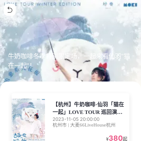
牛奶咖啡冬季特别限定场，一起来看仙羽“猫
在一起”！
【杭州】牛奶咖啡·仙羽「猫在
一起」LOVE TOUR 巡回演唱
2023-11-05 20:00:00
会 “冬之恋曲” 特别限定场 杭州
杭州市 | 大麦66LiveHouse杭州
站
380
¥
起