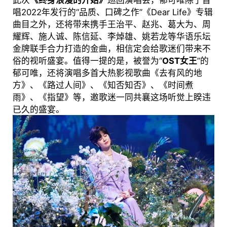
唱2022年发行的“品质、口碑之作”《Dear Life》专辑
曲目之外，还将带来携手王治平、赵兆、葛大为、周
耀辉、施人诚、陈信延、李焯雄、姚若龙等华语乐坛
金牌联手合力打造的金曲，相信定会给歌迷们带来不
俗的视听盛宴。值得一提的是，被誉为“
OST女王
”的
郁可唯，还将演唱多首大热影视歌曲《去有风的地
方》、《路过人间》、《知否知否》、《时间煮
雨》、《指望》等，邀歌迷一同共襄这场听觉上睽违
已久的盛宴。