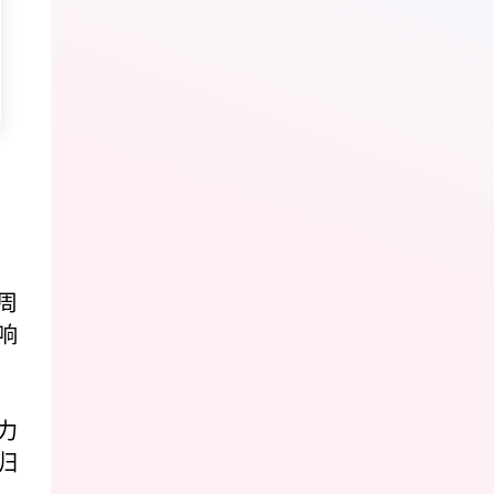
！
周
响
力
归