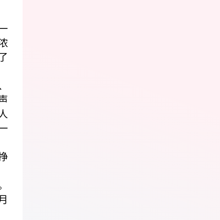
一
浓
了
、
声
人
一
挣
。
月