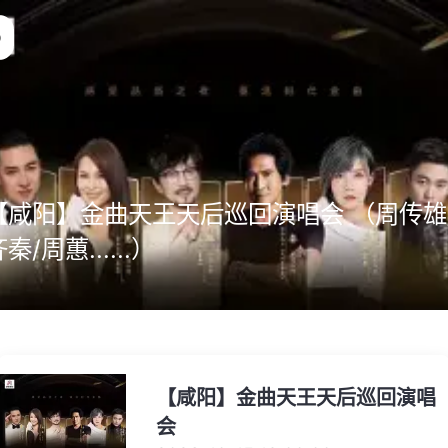
【咸阳】金曲天王天后巡回演唱会 （周传雄
秦/周蕙......）
【咸阳】金曲天王天后巡回演唱
会