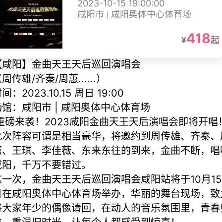
2023-10-15 19:00:00
咸阳市 | 咸阳奥体中心体育场
418
¥
起
【咸阳】金曲天王天后巡回演唱会
周传雄/齐秦/周蕙......）
间：2023.10.15 周日 19:00
场馆：咸阳市 | 咸阳奥体中心体育场
重磅来袭！2023咸阳金曲天王天后演唱会即将开唱
此次阵容可谓是相当豪华，将邀约到周传雄、齐秦、
蕙、王琪、李佳薇、东来东往的到来，金曲不断，唱
咸阳，千万不要错过。
这一次，金曲天王天后巡回演唱会咸阳站将于10月15
日在咸阳奥体中心体育场举办，华丽的舞台现场，致
将大家年少的偶像请回，在动人的音乐氛围里，青春