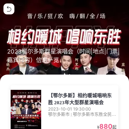
2023鄂尔多斯群星演唱会（时间|地点|门票|
嘉宾阵容）信息一览
【鄂尔多斯】相约暖城唱响东
胜 2023年大型群星演唱会
2023-10-01 19:30:00
鄂尔多斯市 | 鄂尔多斯市东胜全民健
身活动中心体育场
880
¥
起