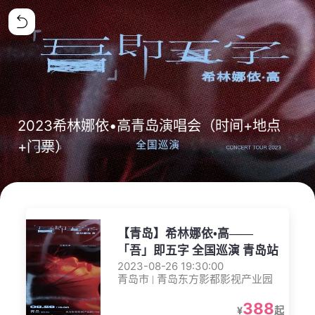
2023希林娜依•高青岛演唱会（时间+地点
+门票）
【青岛】希林娜依•高——
「吾」即五字 全国巡演 青岛站
2023-08-26 19:30:00
青岛市 | 青岛东方影都影视产业园
388
¥
起