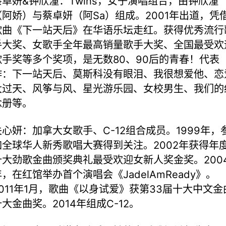
蔡卓妍&钟欣潼：Twins，女子演唱组合，由钟欣潼
（阿娇）与蔡卓妍（阿Sa）组成。2001年出道，凭
歌曲《下一站天后》在华语乐坛走红。获得优秀流行
手大奖、女歌手全年最高销量歌手大奖、全国最受欢
歌手奖等多个奖项，是无数80、90后的青春！代表
作：下一站天后、莫斯科没有眼泪、我很想爱他、恋
大过天、风筝与风、星光游乐园、女校男生、我们的
念册等。
关心妍：加拿大女歌手、C-12组合成员。1999年，
加全球华人新秀歌唱大赛得到关注。2002年获得年
十大劲歌金曲颁奖典礼最受欢迎女新人奖金奖。200
年，在红馆举办首个演唱会《JadelAmReady》。
2011年1月，歌曲《以身试爱》获第33届十大中文金
十大金曲奖。2014年组成C-12。