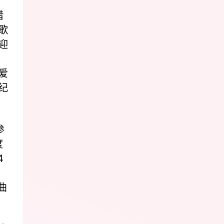
借
歌
迎
爱
纪
参
度
4
曲