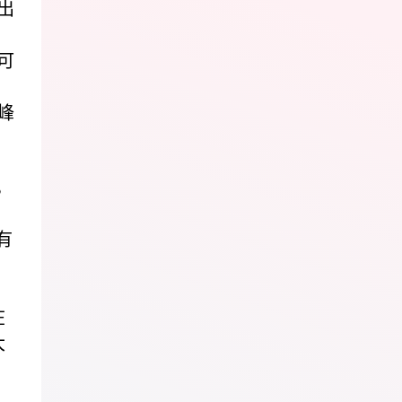
出
可
》
峰
，
有
在
大