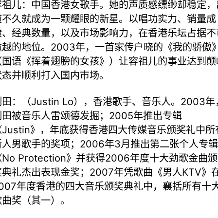
容祖儿：中国香港女歌手。她的声质感缥缈却稳定，
道不久就成为一颗耀眼的新星。以唱功实力、销量成
绩、经典数量，以及市场影响力，在香港乐坛占据不
逾越的地位。2003年，一首家传户晓的《我的骄傲
（国语《挥着翅膀的女孩》）让容祖儿的事业达到颠
状态并顺利打入国内市场。
田：（Justin Lo），香港歌手、音乐人。2003年
侧田被音乐人雷颂德发掘；2005年推出专辑
《Justin》，年底获得香港四大传媒音乐颁奖礼中所
新人男歌手的奖项；2006年3月推出第二张个人专辑
No Protection》并获得2006年度十大劲歌金曲颁
奖典礼杰出表现金奖；2007年凭歌曲《男人KTV》
2007年度香港的四大音乐颁奖典礼中，襄括所有十
歌曲奖（其一）。