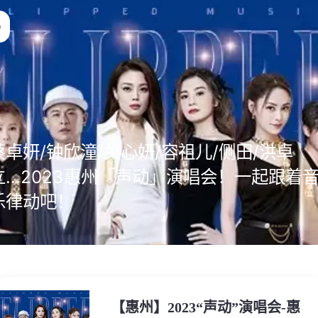
蔡卓妍/钟欣潼/关心妍/容祖儿/侧田/洪卓
立...2023惠州「声动」演唱会！一起跟着
乐律动吧！
【惠州】2023“声动”演唱会-惠