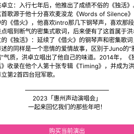
洪卓立：入行七年后，他推出了成绩不俗的《独活》
首歌源于他十分喜欢麦浚龙《Words of Silence》
中的《借火》，他喜欢intro那几下钢琴声，喜欢那段
差点唱到断气的密集式歌词，后来便有了这首属于洪
立的《独活》：延续了《借火》的钢琴声和密集歌词
讲述的同样是一个悲情的爱情故事，区别于Juno的“
痞”气质，洪卓立唱出了他自己的味道。2014年，《
活》收录在他个人第十张专辑《Timing》，并成为
卓立第2首四台冠军歌。
——————————————
2023「惠州声动演唱会」
一起来回忆我们的那些年吧！
购买当前演出