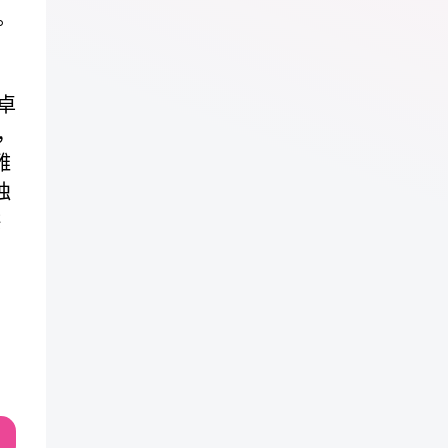
。
卓
，
雅
独
洪