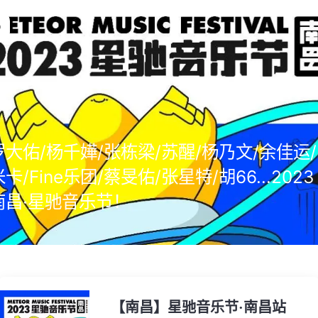
罗大佑/杨千嬅/张栋梁/苏醒/杨乃文/余佳运/
米卡/Fine乐团/蔡旻佑/张星特/胡66...2023
南昌·星驰音乐节！
【南昌】星驰音乐节·南昌站