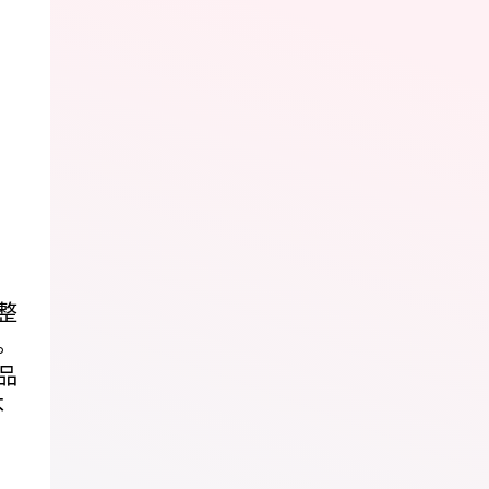
，
整
。
品
不