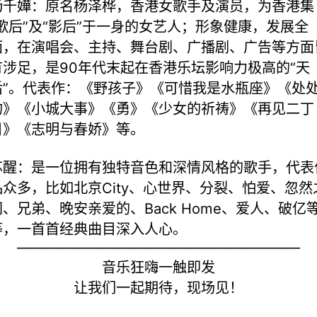
杨千嬅：原名杨泽桦，香港女歌手及演员，为香港集
“歌后”及“影后”于一身的女艺人；形象健康，发展全
面，在演唱会、主持、舞台剧、广播剧、广告等方面
有涉足，是90年代末起在香港乐坛影响力极高的“天
后”。代表作：《野孩子》《可惜我是水瓶座》《处
吻》《小城大事》《勇》《少女的祈祷》《再见二丁
目》《志明与春娇》等。
苏醒：是一位拥有独特音色和深情风格的歌手，代表
品众多，比如北京City、心世界、分裂、怕爱、忽然
间、兄弟、晚安亲爱的、Back Home、爱人、破亿
等，一首首经典曲目深入人心。
————————————————————
音乐狂嗨一触即发
让我们一起期待，现场见！