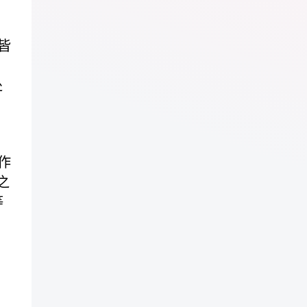
皆
处
作
之
等