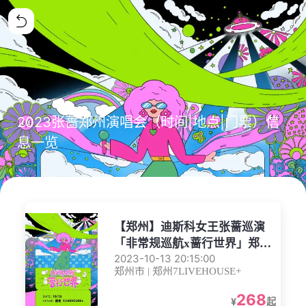
2023张蔷郑州演唱会（时间|地点|门票）信
息一览
【郑州】迪斯科女王张蔷巡演
「非常规巡航x蔷行世界」郑州
2023-10-13 20:15:00
站
郑州市 | 郑州7LIVEHOUSE+
268
¥
起