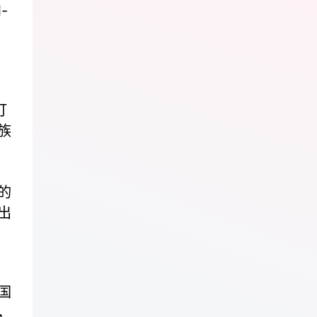
-
打
族
的
出
国
，