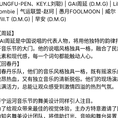
UNGFU-PEN、KEY.L刘聪) | GAI周延 (D.M.G) | Lil
ombie | 气运联盟-赵珂 | 愚月FOOLMOON | 威尔
ill.T (D.M.G) | 早安 (D.M.G)
【周延】
GAI周延是中国说唱的代表人物，将用他独特的韵律
开音乐节的大门。他的说唱风格独具一格，融合了民
元素和现代感，每一个词句都能触动人心。
【回春丹】
回春丹乐队，他们的音乐风格独具一格，既有摇滚乐
激昂热血，又有独立音乐的清新脱俗。他们的现场演
充满活力，总能让观众感受到激情四溢的热烈气氛。
济宁运河音乐节的舞美设计同样引人注目。
为了给观众带来最佳的视觉体验，主办方特意邀请了
内知名舞美设计团队，将借助灯光、音响和舞台装置