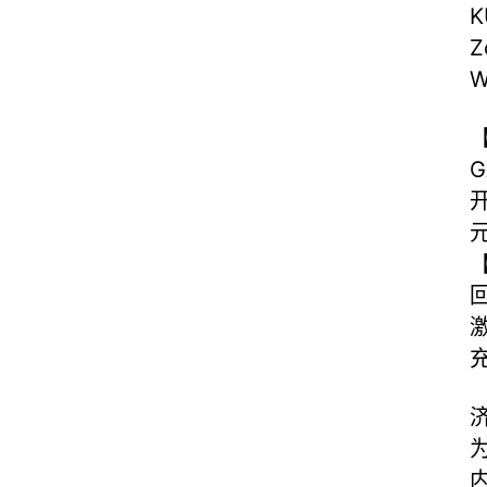
K
Z
W