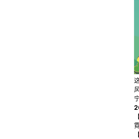
【
霓
【