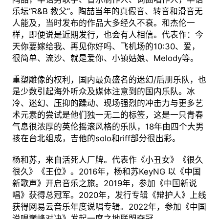
乐坛“R&B 教父”。陶喆当年的真假音、转音和滑音无
人能及，当时发布的作品大多经久不衰。和杰伦一
样，即便说是近期发行，也会有人相信。代表作：今
天你要嫁给我、再见你好吗、飞机场的10:30、爱，
很简单、流沙、就是爱你、小镇姑娘、Melody等。
重塑雕像的权利，国内最负盛名的迷幻/后朋乐队，也
是少数引起海外听众及媒体注意到的国内乐队。冰
冷、迷幻、压抑的躁动、现场强烈的冲击力与更多艺
术元素的尝试是他们独一无二的标签，这是一只青春
气息很浓厚的英伦摇滚风格的乐队，18年由四个大男
孩在台北组成，吉他的solo和riff部分很出彩。
杨和苏，来自活死人厂牌。代表作《小丑女》《很久
很久》《王位》。2016年，杨和苏KeyNG 以《中国
新歌声》开启音乐之旅。2019年，参加《中国新说
唱》获得总冠军。2020年，发行专辑《辩护人》上线
获得网易云音乐年度说唱专辑。2022年，参加《中国
说唱巅峰对决》发起一席之地联盟夺冠。