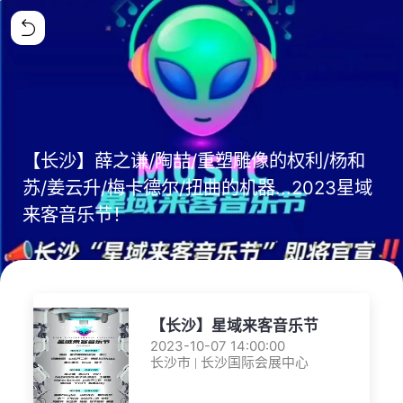
【长沙】薛之谦/陶喆/重塑雕像的权利/杨和
苏/姜云升/梅卡德尔/扭曲的机器...2023星域
来客音乐节！
【长沙】星域来客音乐节
2023-10-07 14:00:00
长沙市 | 长沙国际会展中心