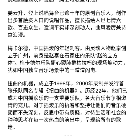
姜云升，登上说唱舞台已逾十年的原创音乐人，创作
出多首脍炙人口的说唱作品，擅长描绘人世七情六
欲、百态众生，遣词平实却深刻动人，曲风凌厉兼诗
意浪漫。
梅卡尔德，中国摇滚的年轻刺客。由灵魂人物赵泰创
立于广州，前身是赵泰在石家庄的乐队“赵的立方
体”。梅卡德尔乐队撕心裂肺摧枯拉朽的现场煽动力，
犹如中国独立音乐场景中的一道道闪电。
扭曲的机器，成立于1998年，2000年录制并发行首
张乐队同名专辑《扭曲的机器》。历经22年，他们已
成为中国摇滚乐的一支重要乐队，各大音乐节争相邀
请的宠儿。对于摇滚乐的执着和坚持让他们的音乐硬
朗而不失深刻，反思中带有质疑，对待生活和社会的
种种思考在每一次热血的演出中，呈现给所有的歌
迷。
......