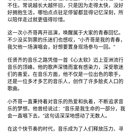
不住。常说越长大越怀旧，只是因为走得太快，没好
好拥抱生活，哪怕点点驻足停留都显得记忆深刻，所
以陪伴走过就更值得珍惜。
这一次小齐哥再开巡演，唤醒属于大家的青春回忆。
不少没买到票的乐迷们也感叹，“小齐哥是我的青春，
我欠他一场演唱会，好想要置身现场参与一回。”
任贤齐的音乐之路凭借一首《心太软》迈上亚洲流行
音乐的顶峰。他的歌声深情而富有感染力，深受歌迷
们的喜爱。在音乐方面，他不仅是一位出色的歌手，
还是一位多才多艺的音乐人，创作了许多脍炙人口的
歌曲。
小齐哥一直秉持着对音乐的热爱和执着，不断追求音
乐的梦想。他曾经说过：“音乐是我生命的一部分，我
会一直唱下去。”这句话深深地感动了无数人。
在这个快节奏的时代，音乐成为了人们释放压力、寻