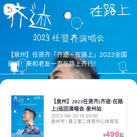
【泉州】任贤齐「齐迹・在路上」2023全国
巡演！来和老友一直在路上齐行！
【泉州】2023任贤齐[齐迹·在路
上]巡回演唱会-泉州站
2023-09-30 19:30:00
泉州市 | 晋江第二体育中心体育馆
499
¥
起