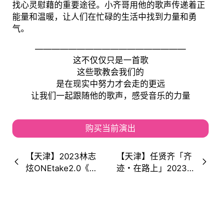
找心灵慰藉的重要途径。小齐哥用他的歌声传递着正
能量和温暖，让人们在忙碌的生活中找到力量和勇
气。
——————————————————
这不仅仅只是一首歌
这些歌教会我们的
是在现实中努力才会走的更远
让我们一起跟随他的歌声，感受音乐的力量
购买当前演出
【天津】2023林志
【天津】任贤齐「齐
炫ONEtake2.0《我
迹・在路上」2023
忘了我已老去》巡回
全国巡演！来音乐里
演唱会！忘记老去，
找回各自所遇！
青春就不会知道！