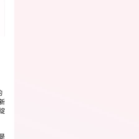
的
新
绽
是