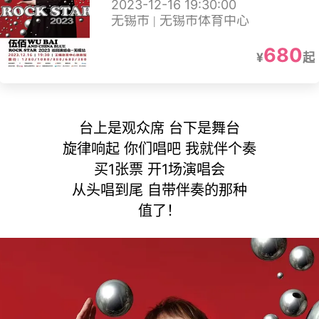
2023-12-16 19:30:00
无锡站
无锡市 | 无锡市体育中心
680
¥
起
台上是观众席 台下是舞台
旋律响起 你们唱吧 我就伴个奏
买1张票 开1场演唱会
从头唱到尾 自带伴奏的那种
值了！