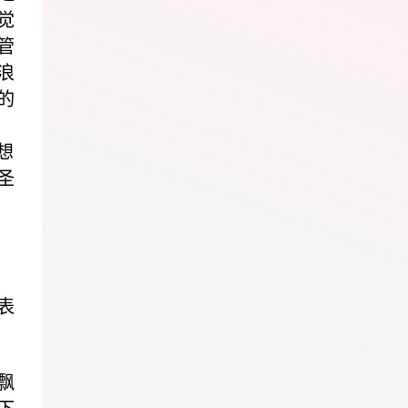
觉
管
浪
的
想
圣
表
飘