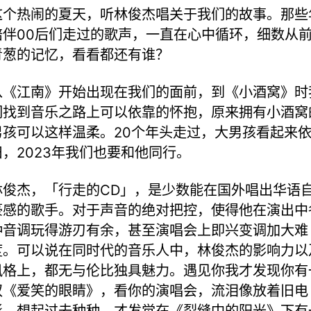
这个热闹的夏天，听林俊杰唱关于我们的故事。那些
陪伴00后们走过的歌声，一直在心中循环，细数从
青葱的记忆，看看都还有谁？
从《江南》开始出现在我们的面前，到《小酒窝》时
们找到音乐之路上可以依靠的怀抱，原来拥有小酒窝
男孩可以这样温柔。20个年头走过，大男孩看起来
旧，2023年我们也要和他同行。
林俊杰，「行走的CD」，是少数能在国外唱出华语
豪感的歌手。对于声音的绝对把控，使得他在演出中
种音调玩得游刃有余，甚至演唱会上即兴变调加大难
度。可以说在同时代的音乐人中，林俊杰的影响力以
风格上，都无与伦比独具魅力。遇见你我才发现你有
双《爱笑的眼睛》，看你的演唱会，流泪像放着旧电
影，想起过去种种，才发觉在《裂缝中的阳光》下有