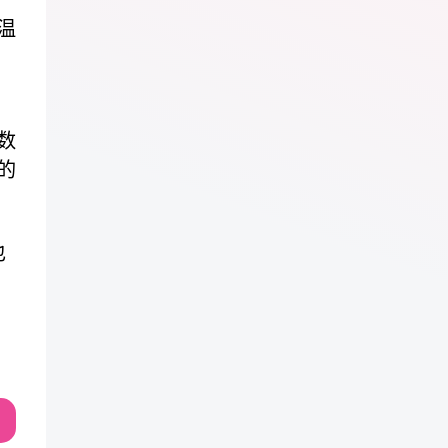
温
数
的
也