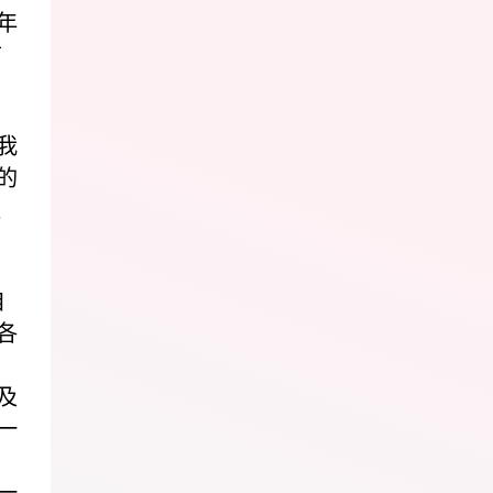
年
前
我
的
依
自
各
及
一
一