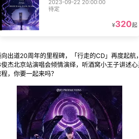
2023-09-22 20:00:00
待定
320
¥
起
迈向出道20周年的里程碑，「行走的CD」再度起航
林俊杰北京站演唱会倾情演绎，听酒窝小王子讲述心
旅程，你要一起来吗？