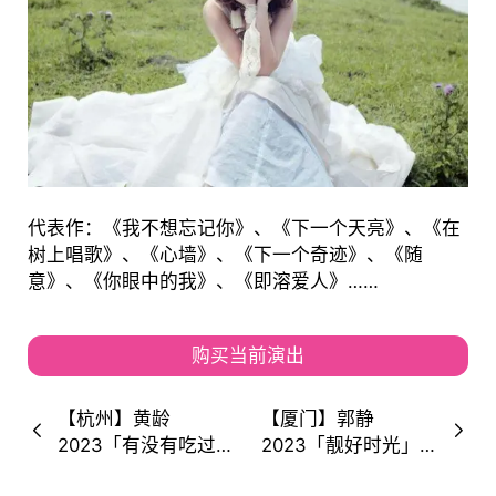
代表作：《我不想忘记你》、《下一个天亮》、《在
树上唱歌》、《心墙》、《下一个奇迹》、《随
意》、《你眼中的我》、《即溶爱人》……
购买当前演出
【杭州】黄龄
【厦门】郭静
2023「有没有吃过
2023「靓好时光」
饭」LiveHouse巡
全国巡演！你好，靓