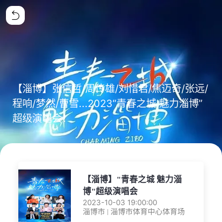
【淄博】张信哲/周传雄/刘惜君/焦迈奇/张远/
程响/梦然/曹雪...2023“青春之城 魅力淄博”
超级演唱会！
【淄博】"青春之城 魅力淄
博"超级演唱会
2023-10-03 19:00:00
淄博市 | 淄博市体育中心体育场