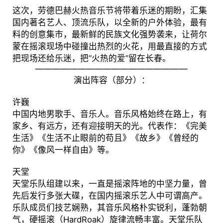
这次，劳德巴赫火热音乐节将带着乐迷的期盼，汇集
国内著名艺人、顶流乐队，以全新的户外体验，最有
料的创意集市，最新鲜的民族文化强势袭来，让荷尔
蒙在摇滚现场中碰撞出热烈的火花，用最直接的方式
把现场还给乐迷，把“火热的爱”留在长春。
——————————————————
演出阵容（部分）：
许巍
中国内地男歌手、音乐人。音乐风格始终在路上，有
家乡、有远方，还有迎接明天的光。代表作：《完美
生活》《生活不止眼前的苟且》《故乡》《曾经的
你》《像风一样自由》等。
天堂
天堂乐队组建以来，一直是摇滚阵地的中坚力量，曾
先后发行多张大碟，在国内摇滚乐艺人中可谓高产。
乐队成员们技艺娴熟，其音乐风格朴实锐利，蓬勃朝
气，硬摇滚（HardRoak）旋律流畅丰富。天堂乐队