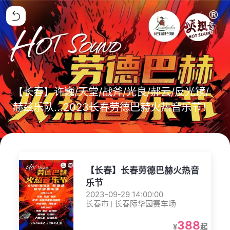
【长春】许巍/天堂/战斧/光良/郝云/反光镜/
赫兹乐队...2023长春劳德巴赫火热音乐节！
【长春】长春劳德巴赫火热音
乐节
2023-09-29 14:00:00
长春市 | 长春际华园赛车场
388
¥
起