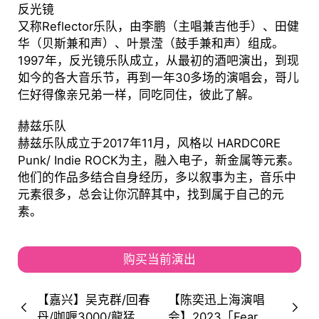
反光镜
又称Reflector乐队，由李鹏（主唱兼吉他手）、田健
华（贝斯兼和声）、叶景滢（鼓手兼和声）组成。
1997年，反光镜乐队成立，从最初的酒吧演出，到现
如今的各大音乐节，再到一年30多场的演唱会，哥儿
仨好得像亲兄弟一样，同吃同住，彼此了解。
赫兹乐队
赫兹乐队成立于2017年11月，风格以 HARDC0RE
Punk/ Indie ROCK为主，融入电子，新金属等元素。
他们的作品多结合自身经历，多以叙事为主，音乐中
元素很多，总会让你沉醉其中，找到属于自己的元
素。
购买当前演出
【嘉兴】吴克群/回春
【陈奕迅上海演唱
丹/咖喱3000/龍猛寺
会】2023「Fear