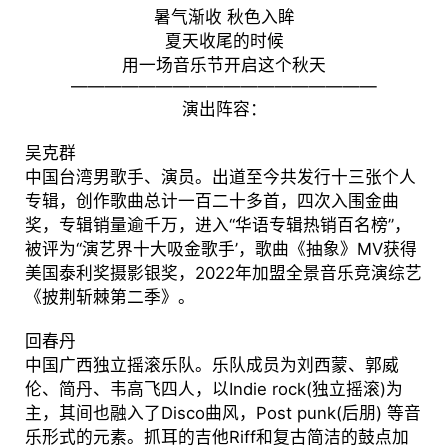
暑气渐收 秋色入眸
夏天收尾的时候
用一场音乐节开启这个秋天
——————————————————
演出阵容：
吴克群
中国台湾男歌手、演员。出道至今共发行十三张个人
专辑，创作歌曲总计一百二十多首，四次入围金曲
奖，专辑销量逾千万，进入“华语专辑热销百名榜”，
被评为“演艺界十大吸金歌手’，歌曲《抽象》MV获得
美国泰利奖摄影银奖，2022年加盟全景音乐竞演综艺
《披荆斩棘第二季》。
回春丹
中国广西独立摇滚乐队。乐队成员为刘西蒙、郭威
伦、简丹、韦高飞四人，以Indie rock(独立摇滚)为
主，其间也融入了Disco曲风，Post punk(后朋) 等音
乐形式的元素。抓耳的吉他Riff和复古简洁的鼓点加