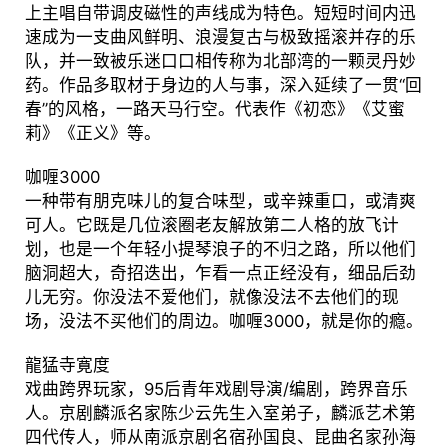
上主唱自带调皮磁性的声线成为特色。短短时间内迅
速成为一支曲风鲜明、浪漫复古与极致摇滚并存的乐
队，并一致被乐迷口口相传称为北部湾的一颗灵丹妙
药。作品多取材于身边的人与事，深入延续了一贯“回
春”的风格，一路天马行空。代表作《初恋》《艾蜜
莉》《正义》等。
咖喱3000
一种带有朋克味儿的复合味型，或辛辣重口，或清爽
可人。它既是几位滚圈老友解放第二人格的放飞计
划，也是一个年轻小提琴浪子的不归之路，所以他们
脑洞超大，奇招迭出，乍看一点正经没有，细品后劲
儿无穷。你没法不爱他们，就像没法不去他们的现
场，没法不买他们的周边。咖喱3000，就是你的瘾。
龍猛寺寛度
戏曲跨界玩家，95后青年戏剧导演/编剧，跨界音乐
人。京剧麟派名家陈少云先生入室弟子，麟派艺术第
四代传人，师从南派京剧名宿孙国良、昆曲名家孙海