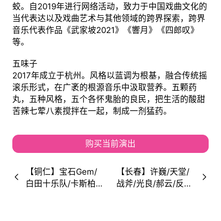
蛟。自2019年进行网络活动，致力于中国戏曲文化的
当代表达以及戏曲艺术与其他领域的跨界探索，跨界
音乐代表作品《武家坡2021》《響月》《四郎叹》
等。
五味子
2017年成立于杭州。风格以蓝调为根基，融合传统摇
滚乐形式，在广袤的根源音乐中汲取营养。五颗药
丸，五种风格，五个各怀鬼胎的良民，把生活的酸甜
苦辣七荤八素搅拌在一起，制成一剂猛药。
购买当前演出
【铜仁】宝石Gem/
【长春】许巍/天堂/
白田十乐队/卡斯柏/
战斧/光良/郝云/反光
打扰一下乐团/符雅
镜/赫兹乐队...2023
凝/焦迈奇/罗言/王琳
长春劳德巴赫火热音
凯/万妮达/萧敬
乐节！