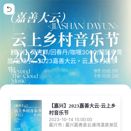
【嘉兴】吴克群/回春丹/咖喱3000/龍猛寺寛
度/五味子...2023嘉善大云・云上乡村音乐
节！
【嘉兴】2023嘉善大云·云上乡
村音乐节
2023-10-14 15:00:00
嘉兴市 | 嘉兴嘉善县云澜湾温泉景区