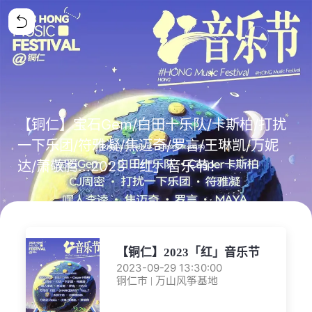
【铜仁】宝石Gem/白田十乐队/卡斯柏/打扰
一下乐团/符雅凝/焦迈奇/罗言/王琳凯/万妮
达/萧敬腾...2023「红」音乐节！
【铜仁】2023「红」音乐节
2023-09-29 13:30:00
铜仁市 | 万山风筝基地