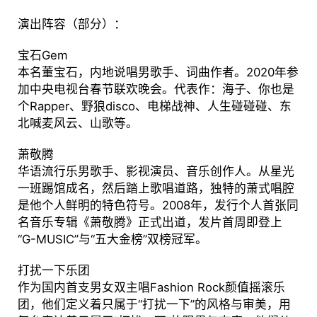
演出阵容（部分）：
宝石Gem
本名董宝石，内地说唱男歌手、词曲作者。2020年参
加中央电视台春节联欢晚会。代表作：海子、你也是
个Rapper、野狼disco、电梯战神、人生碰碰碰、东
北喊麦风云、山歌等。
萧敬腾
华语流行乐男歌手、影视演员、音乐创作人。从星光
一班踢馆成名，然后踏上歌唱道路，独特的萧式唱腔
是他个人鲜明的特色符号。2008年，发行个人首张同
名音乐专辑《萧敬腾》正式出道，发片首周即登上
“G-MUSIC”与“五大金榜”双榜冠军。
打扰一下乐团
作为国内首支男女双主唱Fashion Rock颜值摇滚乐
团，他们定义着只属于“打扰一下”的风格与审美，用