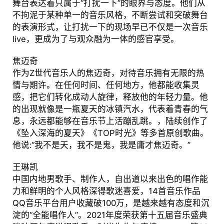
舞台表达着只属于“打扰一下”的眼界与态度。他们从
不拘泥于某种单一的音乐风格，不断尝试和突破舞台
的表演形式，让打扰一下的现场早已不仅是一次音乐
live，更成为了与观众融为一体的感官享受。
焦迈奇
作为Z世代音乐人的焦迈奇，对待音乐拥有无限的热
情与期许。在任何时间、任何地方，他都能收集灵
感，把它们转化成动人旋律，释放他的年轻力量。他
的出现就像是一瓶夏天的冰镇汽水，代表着青春的气
息，永远都能够在音乐节上活蹦乱跳。，陆续创作了
《坠入深海的夏天》《TOP时光》等多首原创歌曲。
他说:“我不是天，我不是鬼，我是庸才焦迈奇。”
王琳凯
中国内地男歌手、制作人，自出道以来出色的唱作能
力和鲜明的个人风格深得歌迷喜爱，14首音乐作品
QQ音乐平台用户收藏破100万，是越来越有态度和沉
淀的“全能唱作人”。2021年度荣获第十五届音乐盛典