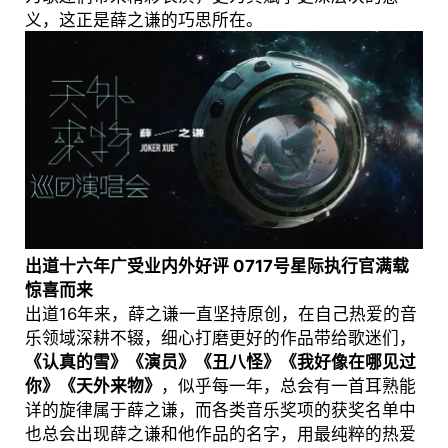
义，这正是薛之谦的巧思所在。
出道十六年广受业内外好评 0717号星际执行官满载
惊喜而来
出道16年来，薛之谦一直坚持原创，在自己热爱的音
乐领域深耕不辍，细心打磨更好的作品带给歌迷们，
《认真的雪》《演员》《丑八怪》《我好像在哪见过
你》《天外来物》
，似乎每一年，总会有一首耳熟能
详的旋律属于薛之谦，而各类音乐奖项的获奖名单中
也总会出现薛之谦和他作品的名字，用最纯粹的热爱