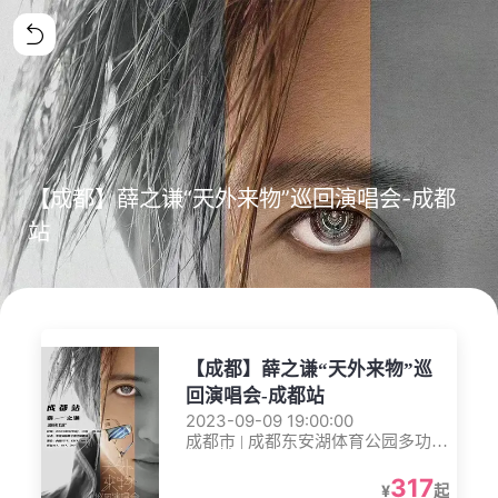
【成都】薛之谦“天外来物”巡回演唱会-成都
站
【成都】薛之谦“天外来物”巡
回演唱会-成都站
2023-09-09 19:00:00
成都市 | 成都东安湖体育公园多功能
体育馆
317
¥
起