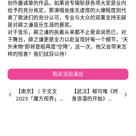
创作最诚挚的作品，如果说专辑斩获各项大奖是业内
给予的充分肯定，那演唱会座无虚席的火爆程度则代
表了歌迷们的充分认可，专业与大众的双重支持无疑
是对薛之谦音乐生涯的褒奖。
对于音乐，薛之谦的执着从来都不止是说说而已，对
于舞台，薛之谦更是全力以赴呈现好每一个细节，“天
外来物”即将登船再度“空降”，这一次，他又会带来怎
样的惊喜？我们拭目以待！
购买当前演出
【南京】丨于文文
【武汉】郁可唯《终
2023「魔方视界」
身浪漫的开始》
巡回演唱会-南京站
2023年巡回演唱会-
武汉站