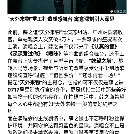
“天外来物”重工打造质感舞台 寓意深刻引人深思
此前，薛之谦“天外来物”巡演苏州站、广州站圆满收
官，单站观演人次突破6万人，一票难求的盛况再次
上演。演唱会上，薛之谦不仅带来了
《认真的雪》
《深深爱过你》《暧昧》
等金曲的组合舞台，还重工
在舞台上实景搭建了巨型宇宙飞船、
“欲望之塔”
、旋
转木马等场景，视觉与听觉的双重享受让不少到场歌
迷纷纷直呼“过瘾！”“值回票价！”“还想再看一场！”
提起
“天外来物”
的主概念，它指的可不仅仅是薛之谦
0717
号星际执行官的身份，更是代指生活中那些美好
如宝物一般的珍惜存在，在忙碌生活中，薛之谦希望
每个人心中都能有如“天外来物”一般的美好纯粹之
地。
而在演唱会的主线剧情中，薛之谦也不忘呼吁粉丝保
护环境，共同守护这颗蔚蓝色的星球。演唱会不止是
为歌迷们带来精彩表演，更为其赋予更深层次的意