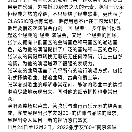
的石岸上，风生水起的澎湃气势，这次演唱会视觉效
果更是磅礡，超震撼!以经典之火的元素，象征一段永
恒经典之旅的淬链，不只集结了经典歌曲，更代表了
CLASSIC的所有寓意。他得用意不止在于勾起记忆，
他是要借这次演唱会再创一回"经典"。多年后当你想
起这个经典的"经典"演唱会，又是一个经典的回顾。
张学友拥有中低音区的金属音色和高音区的通透音
色，这为他的演唱提供了广泛的音域和丰富的色彩。
张学友的真假声转换无瑕疵无任何障碍，听上去自然
流畅，为他的演唱增添了很强的表现力。
张学友的曲风涵盖了几乎所有的流行演唱方式，包括
港式抒情歌曲、摇滚曲风、古典和爵士等。
张学友对歌曲的理解非常深刻，能够将歌曲中的情感
淋漓尽致地表现出来，同时他的细节把控也非常出
众。
演唱会整场以芭蕾、管弦乐与流行音乐元素的结合而
成，完美展现出张学友对60+的优雅与品味的追求，
呈现出令人耳目一新的视听感官盛宴。
11月24日至12月3日，2023张学友“60+”南京演唱