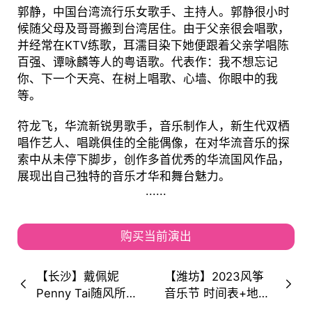
郭静，中国台湾流行乐女歌手、主持人。郭静很小时
候随父母及哥哥搬到台湾居住。由于父亲很会唱歌，
并经常在KTV练歌，耳濡目染下她便跟着父亲学唱陈
百强、谭咏麟等人的粤语歌。代表作：我不想忘记
你、下一个天亮、在树上唱歌、心墙、你眼中的我
等。
符龙飞，华流新锐男歌手，音乐制作人，新生代双栖
唱作艺人、唱跳俱佳的全能偶像，在对华流音乐的探
索中从未停下脚步，创作多首优秀的华流国风作品，
展现出自己独特的音乐才华和舞台魅力。
......
购买当前演出
【长沙】戴佩妮
【潍坊】2023风筝
Penny Tai随风所遇
音乐节 时间表+地址
2023Drift World
+嘉宾阵容