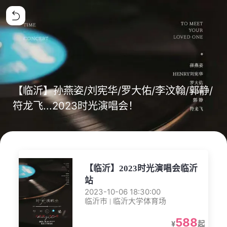
【临沂】孙燕姿/刘宪华/罗大佑/李汶翰/郭静/
符龙飞...2023时光演唱会！
【临沂】2023时光演唱会临沂
站
2023-10-06 18:30:00
临沂市 | 临沂大学体育场
588
¥
起