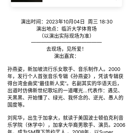
演出时间：2023年10月04日 周三 18:30
演出地点：临沂大学体育场
（以演出实际现场为准）
——————————————
去现场，见所爱！
演出嘉宾：
孙燕姿，新加坡流行乐女歌手、音乐制作人。2000
年，发行个人首张音乐专辑《孙燕姿》，凭该专辑获
得台湾金曲奖“最佳新人奖”。名副其实的华语天后，
出道时仿佛新世纪歌坛的一道曙光...代表作：遇见、
天黑黑、开始懂了、绿光、我怀念的、逆光、愚人的
国度等。
刘宪华，出生于加拿大，就读于美国波士顿伯克利音
乐学院（休学中），加拿大华裔男歌手、演员。2006
年，成为SM旗下签约艺人 。2008年，以Super