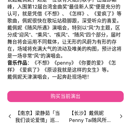
峰，入围第12届台湾金曲奖“最佳新人奖”便是充分的
认可，就是凭借《不想》、《怎样》、《爱疯了》等
歌曲，佩妮很快在歌坛站稳脚跟，深受听众的喜爱。
戴佩妮《随风所遇》演唱会，特别以“风”为主题，区
分成“迎风”、“乘风”、“疾风”、“随风”四个部分，届时
舞台将会运用不同载体，让无形的风蔚为有形的存
在，场域将充满大气的流动及唯美的构图，预计这将
是一场非常“风”的演唱会。
音乐作品
：《不想》《penny》《你要的爱》《怎
样》《爱疯了》《原谅我就是这样的女生》等。
戴佩妮天津演唱会，一起奔赴现场吧！
购买当前演出
【南京】梁静茹「当
【长沙】戴佩妮
我们谈论爱情」巡回
Penny Tai随风所遇
2023Drift World
演唱会～来谈论那些