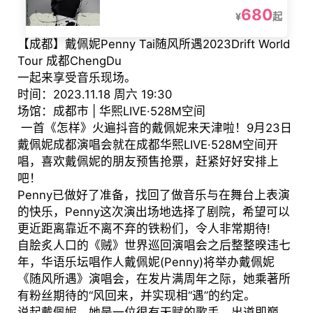
680
¥
起
【成都】戴佩妮Penny Tai随风所遇2023Drift World
Tour 成都ChengDu
一起来享受音乐现场。
时间：2023.11.18 周六 19:30
场馆：成都市 | 华熙LIVE·528M空间
一首《怎样》火遍抖音的戴佩妮来天津啦！9月23日
戴佩妮成都演唱会就在成都华熙LIVE·528M空间开
唱，喜欢戴佩妮的朋友预售抢票，赶紧好好安排上
吧！
Penny已做好了准备，找回了做音乐与在舞台上表演
的快乐，Penny这次演出场地选择了剧院，希望可以
更近距离靠近不离不弃的铁粉们，令人非常期待!
自脍炙人口的《贼》世界巡回演唱会之后整整暌违七
年，华语乐坛唱作人戴佩妮(Penny)将举办戴佩妮
《随风所遇》演唱会，在发片满周年之际，她乘著所
有粉丝期待的“风回来，并实现相“遇”的约定。
说起戴佩妮，她是一位很有天赋的歌手，出道即巅