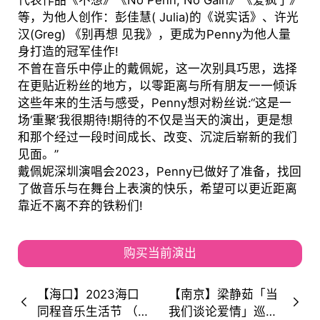
代表作品《不想》《No Penn, No Gain》《爱疯了》
等，为他人创作：彭佳慧( Julia)的《说实话》、许光
汉(Greg) 《别再想 见我》，更成为Penny为他人量
身打造的冠军佳作!
不曾在音乐中停止的戴佩妮，这一次别具巧思，选择
在更贴近粉丝的地方，以零距离与所有朋友一一倾诉
这些年来的生活与感受，Penny想对粉丝说:“这是一
场‘重聚’我很期待!期待的不仅是当天的演出，更是想
和那个经过一段时间成长、改变、沉淀后崭新的我们
见面。”
戴佩妮深圳演唱会2023，Penny已做好了准备，找回
了做音乐与在舞台上表演的快乐，希望可以更近距离
靠近不离不弃的铁粉们!
购买当前演出
【海口】2023海口
【南京】梁静茹「当
同程音乐生活节 （演
我们谈论爱情」巡回