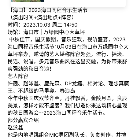
【海口】2023海口同程音乐生活节
（演出时间+演出地点+阵容）
时间：2023.10.03 周二 14:50
场馆：海口市 | 万绿园中心大草坪
中秋佳节，国庆假期，音乐狂欢，视听盛宴，2023
海口同程音乐生活节10月03日在海口市万绿园中心大
草坪举办，邀请的艺人堪称阵容超强，流行、摇滚、
民谣、说唱，多元音乐曲风在这里交融，为你带来舒
爽强劲的秋日音浪！
艺人阵容
许巍、赵泳鑫、鹿先森、DP龙猪、相对论、理想真魔
王、不超级的马里奥。春浪岛
今年中秋国庆双节齐至，丹桂飘香，金陵月圆，良辰
美景，怎样才能不虚度？我们想邀你来这场精心呈现
的秋日园游会--2023海口同程音乐生活节。
部分嘉宾介绍
赵泳鑫
他是内地唱跳组合MIC男团副队长，负责创作，并擅