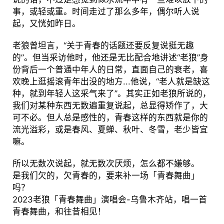
事，或轻或重。时间走过了那么多年，偶尔听人说
起，又恍如昨日。
老狼曾坦言，“关于青春的话题还要反复说挺无趣
的”。但当采访他时，他还是无比配合地讲述“老狼”身
份背后一个普通中年人的日常，直面自己的衰老，喜
欢晚上逛摇滚青年出没的地方...他说，“老人就是缺这
种，就到年轻人这采气来了”。其实正如老狼所说的，
我们对某种东西无数遍重复说起，总显得矫作了，大
可不必。但人总是感性的，青春这样的东西就是你的
流光溢彩，或是春风、夏蝉、秋叶、冬雪，老少皆宜
嘛。
所以无数次说起，就无数次厌烦，怎么都不嫌够。
是我们欠的，欠青春的，要来补一场「青春舞曲」
吗？
2023老狼「青春舞曲」演唱会-乌鲁木齐站，唱一首
青春舞曲，和往昔相见！