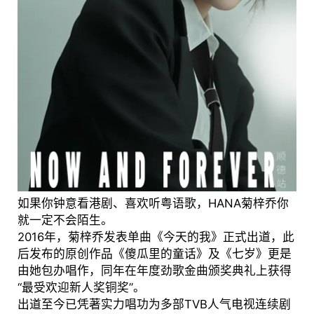
如果你钟意看港剧、喜欢听粤语歌，HANA菊梓乔你
就一定不会陌生。
2016年，菊梓乔发表单曲《今天的我》正式出道，此
后发布的原创作品《傻瓜里的童话》及《七岁》更是
由她包办唱作，同年在年度劲歌金曲颁奖典礼上获得
“最受欢迎新人奖铜奖”。
出道至今已凭著实力唱功为多部TVB人气电视连续剧