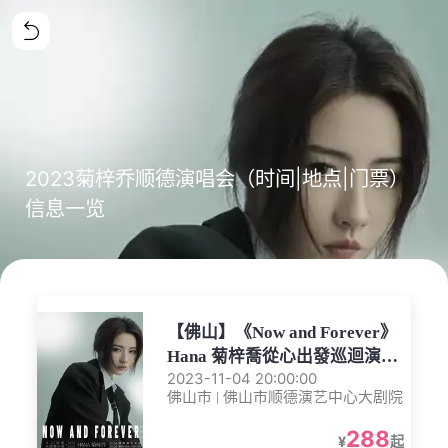
2023菊梓乔顺德演唱会（时间|地点|门票）
信息一览
【佛山】《Now and Forever》
Hana 菊梓喬從心出發巡迴演唱
2023-11-04 20:00:00
會——顺德站
佛山市 | 佛山市顺德演艺中心大剧院
288
¥
起