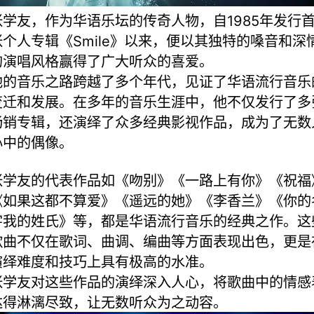
张学友，作为华语乐坛的传奇人物，自1985年发行
张个人专辑《Smile》以来，便以其独特的嗓音和深
的演唱风格赢得了广大听众的喜爱。
他的音乐之路跨越了多个年代，见证了华语流行音乐
变迁和发展。在多年的音乐生涯中，他不仅发行了多
畅销专辑，还演绎了众多经典影视作品，成为了无数
心中的偶像。
张学友的代表作品如《吻别》《一路上有你》《祝福
《如果这都不算爱》《遥远的她》《李香兰》《你的
字我的姓氏》等，都是华语流行音乐的经典之作。这
歌曲不仅在歌词、曲调、编曲等方面表现出色，更是
演绎难度和技巧上具有极高的水准。
张学友对这些作品的演绎深入人心，将歌曲中的情感
达得淋漓尽致，让无数听众为之动容。