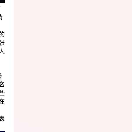
首
情
的
张
人
》
名
些
在
表