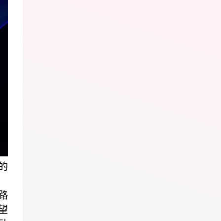
的
路
望