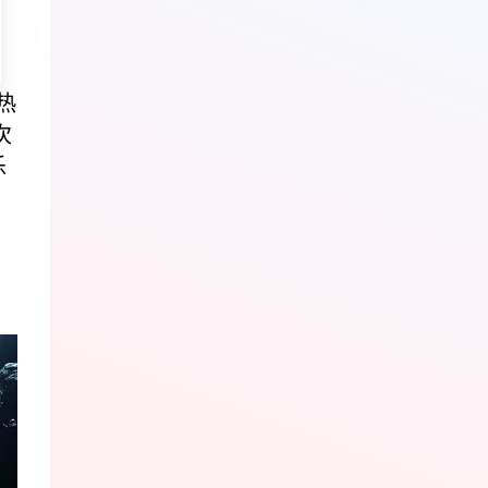
热
次
乐