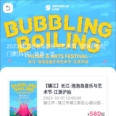
2023镇江泡泡岛音乐与艺术节（时间|地点|
门票|阵容）信息一览
【镇江】长江·泡泡岛音乐与艺
术节·江浙沪站
2023-10-01 12:00:00
镇江市 | 镇江市镇江新区心湖公园广
场
580
¥
起