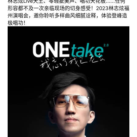
林志炫Live天王、零瑕疵美声、唱功天花板......任何
形容都不及一次亲临现场的切身感受！2023林志炫福
州演唱会，邀你聆听多样曲风细腻诠释，体验登峰造
极唱功！