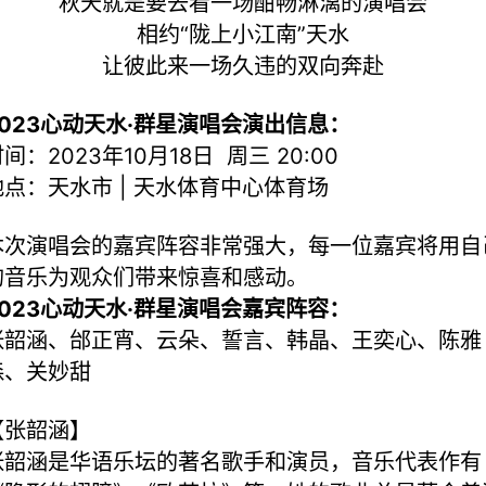
秋天就是要去看一场酣畅淋漓的演唱会
相约“陇上小江南”天水
让彼此来一场久违的双向奔赴
2023心动天水·群星演唱会演出信息：
间：2023年10月18日 周三 20:00
地点：天水市 | 天水体育中心体育场
本次演唱会的嘉宾阵容非常强大，每一位嘉宾将用自
的音乐为观众们带来惊喜和感动。
2023心动天水·群星演唱会嘉宾阵容：
张韶涵、邰正宵、云朵、誓言、韩晶、王奕心、陈雅
森、关妙甜
【张韶涵】
张韶涵是华语乐坛的著名歌手和演员，音乐代表作有