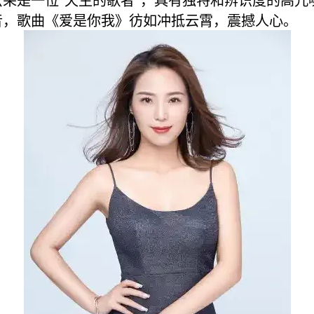
云朵是一位“天生的歌者”，具有独特和辨识度的高亢
音，歌曲《爱是你我》彷如冲抵云霄，震撼人心。