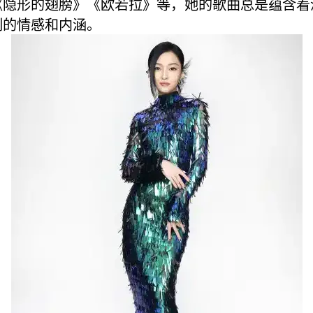
《隐形的翅膀》《欧若拉》等，她的歌曲总是蕴含着
刻的情感和内涵。