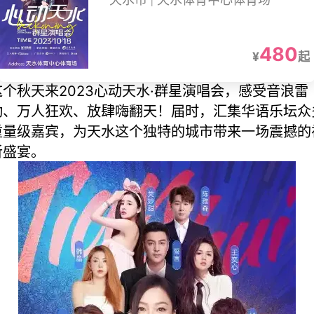
天水市 | 天水体育中心体育场
480
¥
起
这个秋天来2023心动天水·群星演唱会，感受音浪雷
动、万人狂欢、放肆嗨翻天！届时，汇集华语乐坛众
重量级嘉宾，为天水这个独特的城市带来一场震撼的
听盛宴。