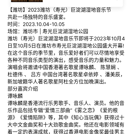
【潍坊】2023潍坊（寿光）巨淀湖湿地音乐节
共赴一场独特的音乐盛宴。
时间：2023.10.04-10.05
场馆：潍坊市 | 寿光巨淀湖湿地公园
潍坊（寿光）巨淀湖湿地音乐节即将于2023年10月4
日至10月5日在潍坊市寿光巨淀湖湿地公园盛大开幕!
在这个音乐的季节里，音乐爱好者们可以尽情地享受
各种不同音乐类型的演出，感受音乐的力量和魅力。
演唱会将邀请中国香港著名歌星谭咏麟、 陈慧娴 、
杜德伟 、 吕方 中国台湾著名歌星卓依婷 、潘美辰，
新加坡籍华人著名歌星阿杜全方位加晚演出。
部分嘉宾介绍
谭咏麟
谭咏麟是香港流行乐男歌手、音乐人、演员。他的音
乐作品包括专辑“爱情三部曲”《雾之恋》《爱的根
源》《爱情陷阱》等，其中《知心当玩偶》获得过十
大中文金曲奖和十大劲歌金曲奖。他还在电影领域有
着一定的表演成就，获得过香港电影金像奖最佳男主