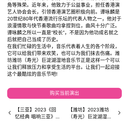
角等殊荣。近年来，他致力于公益事业，担任香港演
艺人协会会长，引领香港演艺圈积极向前。谭咏麟是
20世纪80年代香港流行乐坛的代表人物之一，他对于
浪漫情歌与快节奏歌曲均拿捏到位，曲风十分广泛。
谭咏麟之所以一直是“校长”，不是因为他功成名就之
后就把自己当成了历史。
在我们忙碌的生活中，音乐代表着人生的各个阶段，
它可以给我们带来欢笑，也可以为我们抹去伤痛。潍
坊潍坊（寿光）巨淀湖湿地音乐节正是这样一个可以
让我们释放压力和享受生活的平台。让我们一起迎接
这个最酷炫的音乐节吧!
购买当前演出
【三亚】2023《回
【潍坊】2023潍坊
忆经典 唱响三亚》群
（寿光）巨淀湖湿地
星璀璨演唱会 （朴
音乐节 （时间+地址