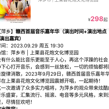
萍乡市 | 上栗县花炮文化博览园
298
¥
起
【萍乡】
赣西首届音乐嘉年华（演出时间+演出地点
+演出嘉宾）
间：2023.09.29 周五 19:30
场馆：萍乡市 | 上栗县花炮文化博览园
没有什么能比音乐更能至于人心，再这个浮躁的社会
静下心打开音乐，会感到一丝放松，一切的烦恼都将
着旋律消散，2023年9月29日，赣西首届音乐嘉年
将在上栗县花炮文化博览园震撼开唱，一起期待！
这一次邀请了众多实力唱将，为萍乡的观众带来炫酷
音乐盛宴，汇集流行、摇滚、电音等多元风格，来到
里，尽情狂欢吧！