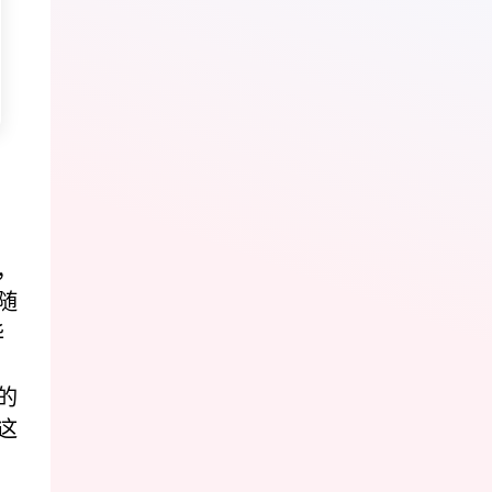
，
随
华
的
这