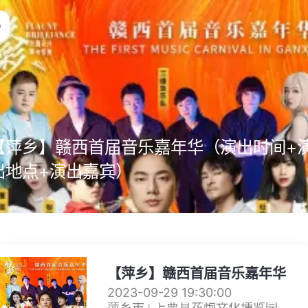
【萍乡】赣西首届音乐嘉年华（演出时间+
出地点+演出嘉宾）
【萍乡】赣西首届音乐嘉年华
2023-09-29 19:30:00