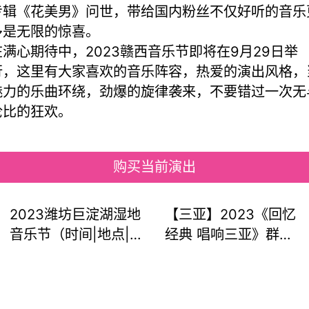
专辑《花美男》问世，带给国内粉丝不仅好听的音乐
多是无限的惊喜。
在满心期待中，2023赣西音乐节即将在9月29日举
行，这里有大家喜欢的音乐阵容，热爱的演出风格，
魅力的乐曲环绕，劲爆的旋律袭来，不要错过一次无
伦比的狂欢。
购买当前演出
2023潍坊巨淀湖湿地
【三亚】2023《回忆
音乐节（时间|地点|门
经典 唱响三亚》群星
票|嘉宾阵容）信息一
璀璨演唱会 （朴树、
览
梁静茹、李克勤、张
韶涵......）