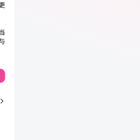
更
当
与