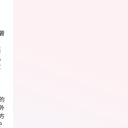
J
曾
还
。
歌
的
外
方
P