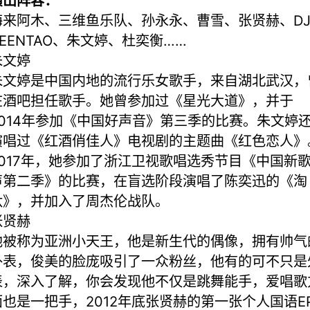
演出阵容：
海来阿木、三维鱼乐队、孙永永、曹雪、张贤赫、D
VEENTAO、朱文婷、杜奕衡……
朱文婷
朱文婷是中国内地的流行乐女歌手，来自湖北武汉，
在酒吧担任歌手。她曾参加过《星光大道》，并于
2014年参加《中国好声音》第三季的比赛。朱文婷
演唱过《红酒俏佳人》电视剧的主题曲《红色恋人》
2017年，她参加了浙江卫视歌唱选秀节目《中国新
声第二季》的比赛，在盲选阶段演唱了陈奕迅的《淘
汰》，并加入了周杰伦战队。
张贤赫
他被称为亚洲小天王，他是新生代的偶像，拥有帅气
外表，俊美的脸庞吸引了一众粉丝，他有的可不只是
表，深入了解，你会发现他不仅是跳舞能手，爱唱歌
面也是一把手，2012年底张贤赫的第一张个人国语E